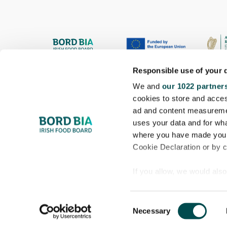
Responsible use of your 
We and
our 1022 partner
cookies to store and acces
ad and content measureme
uses your data and for wha
where you have made your
Cookie Declaration or by cl
If you allow, we would also 
Collect information
© 2022 Food Dudes. Gach ceart ar cosaint.
meters
C
Identify your device
Necessary
o
Find out more about how y