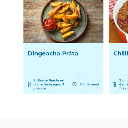
Dingeacha Práta
Chil
2 dhuine fhásta nó
2 dhu
duine fásta agus 3
30 nóiméad
4 phá
pháiste
fhást