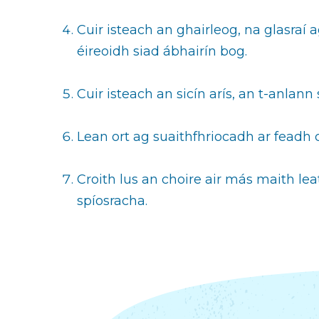
Cuir isteach an ghairleog, na glasraí
éireoidh siad ábhairín bog.
Cuir isteach an sicín arís, an t-anlan
Lean ort ag suaithfhriocadh ar feadh cú
Croith lus an choire air más maith lea
spíosracha.