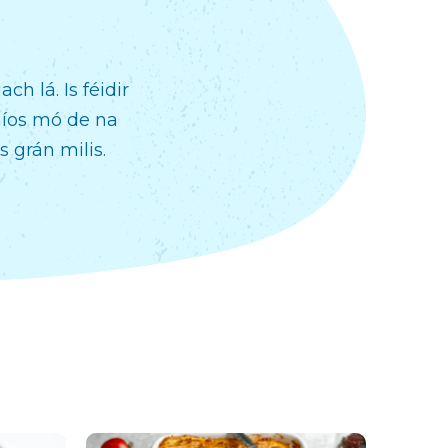
h lá. Is féidir
níos mó de na
s grán milis.