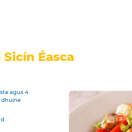
 Sicín Éasca
sta agus 4
4 dhuine
ad