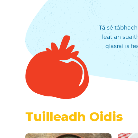
Tá sé tábhacht
leat an suai
glasraí is f
Tuilleadh Oidis