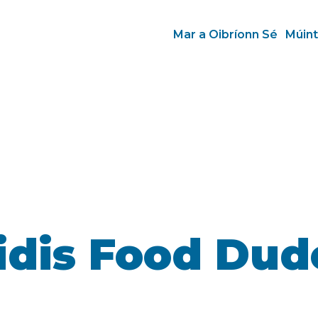
Mar a Oibríonn Sé
Múint
idis Food Dud