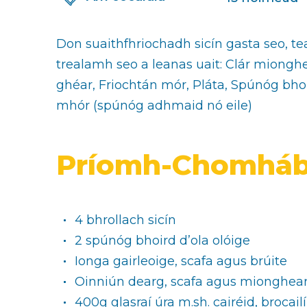
Don suaithfhriochadh sicín gasta seo, te
trealamh seo a leanas uait: Clár mionghe
ghéar, Friochtán mór, Pláta, Spúnóg bho
mhór (spúnóg adhmaid nó eile)
Príomh-Chomháb
4 bhrollach sicín
2 spúnóg bhoird d’ola olóige
Ionga gairleoige, scafa agus brúite
Oinniún dearg, scafa agus mionghea
400g glasraí úra m.sh. cairéid, brocailí