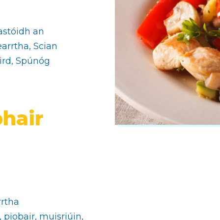
astóidh an
arrtha, Scian
ird, Spúnóg
hair
rrtha
, piobair, muisriúin,