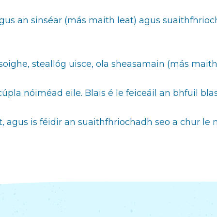
 agus an sinséar (más maith leat) agus suaithfhrio
n soighe, steallóg uisce, ola sheasamain (más mait
pla nóiméad eile. Blais é le feiceáil an bhfuil blas
t, agus is féidir an suaithfhriochadh seo a chur le 