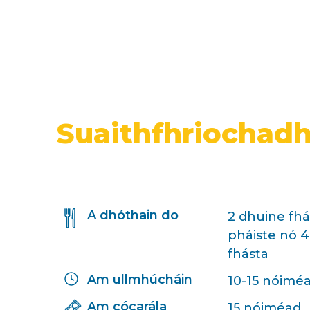
Suaithfhriochadh
A dhóthain do
2 dhuine fhá
pháiste nó 
fhásta
Am ullmhúcháin
10-15 nóimé
Am cócarála
15 nóiméad