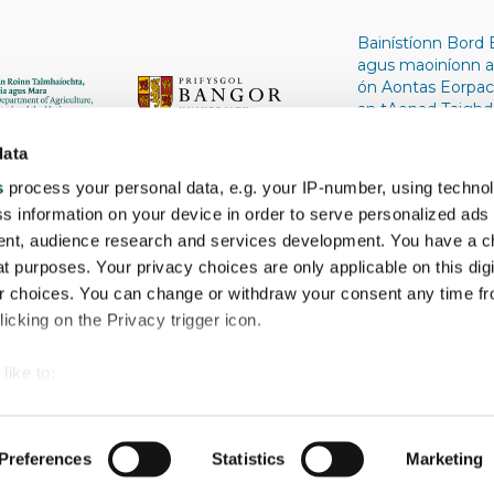
Bainístíonn Bord B
agus maoiníonn an
ón Aontas Eorpach
an tAonad Taighde
Ollscoil Bheanncha
Cóipcheart © 2004
data
s
process your personal data, e.g. your IP-number, using techno
s information on your device in order to serve personalized ads
nt, audience research and services development. You have a c
t purposes. Your privacy choices are only applicable on this digi
 choices. You can change or withdraw your consent any time fr
icking on the Privacy trigger icon.
like to:
 about your geographical location which can be accurate to withi
 by actively scanning it for specific characteristics (fingerprintin
Preferences
Statistics
Marketing
our personal data is processed and set your preferences in the