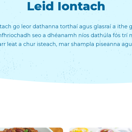
Leid Iontach
ach go leor dathanna torthaí agus glasraí a ithe gac
thfhriochadh seo a dhéanamh níos dathúla fós trí 
earr leat a chur isteach, mar shampla piseanna agu