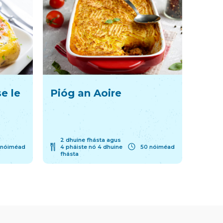
se le
Pióg an Aoire
2 dhuine fhásta agus
 nóiméad
4 pháiste nó 4 dhuine
50 nóiméad
fhásta