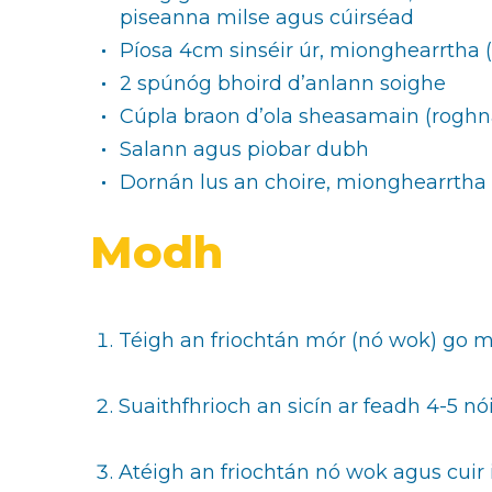
piseanna milse agus cúirséad
Píosa 4cm sinséir úr, mionghearrtha 
2 spúnóg bhoird d’anlann soighe
Cúpla braon d’ola sheasamain (roghn
Salann agus piobar dubh
Dornán lus an choire, mionghearrtha
Modh
Téigh an friochtán mór (nó wok) go mb
Suaithfhrioch an sicín ar feadh 4-5 nó
Atéigh an friochtán nó wok agus cuir i