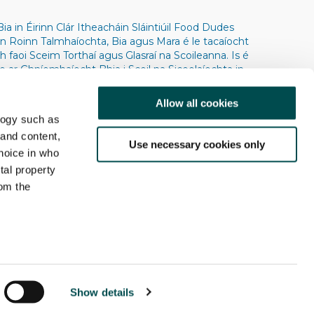
ia in Éirinn Clár Itheacháin Sláintiúil Food Dudes
 Roinn Talmhaíochta, Bia agus Mara é le tacaíocht
 faoi Sceim Torthaí agus Glasraí na Scoileanna. Is é
 ar Ghníomhaíocht Bhia i Scoil na Siceolaíochta in
r, sa Bhreatain Bheag, a d’fhorbair an clár.
 Ollscoil Bheannchar.
Allow all cookies
logy such as
 and content,
Use necessary cookies only
hoice in who
tal property
om the
Taighde
Déan Teagmháil Linn
n several
Polasaí Príobháideachais
g)
Show details
details