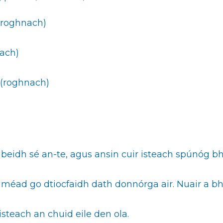
(roghnach)
ach)
 (roghnach)
eidh sé an-te, agus ansin cuir isteach spúnóg bho
iméad go dtiocfaidh dath donnórga air. Nuair a bhei
steach an chuid eile den ola.