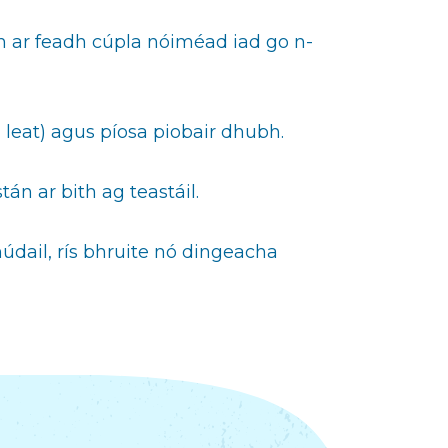
ch ar feadh cúpla nóiméad iad go n-
h leat) agus píosa piobair dhubh.
tán ar bith ag teastáil.
núdail, rís bhruite nó dingeacha