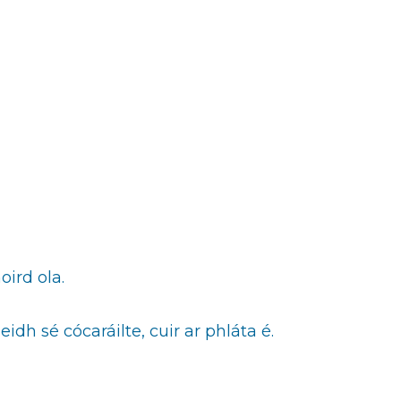
ird ola.
dh sé cócaráilte, cuir ar phláta é.