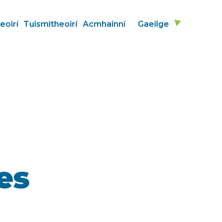
eoirí
Tuismitheoirí
Acmhainní
Gaeilge
es