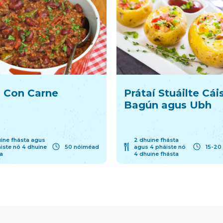
li Con Carne
Prátaí Stuáilte Cái
Bagún agus Ubh
ine fhásta agus
2 dhuine fhásta
iste nó 4 dhuine
50 nóiméad
agus 4 pháiste nó
15-20
a
4 dhuine fhásta