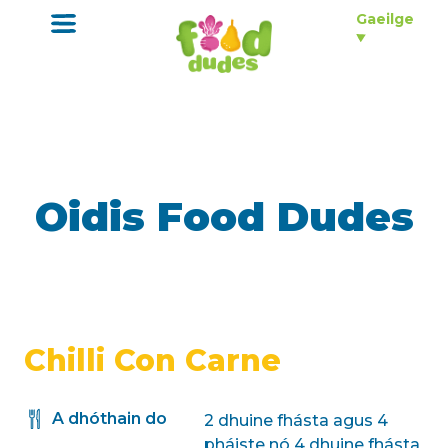
o
Gaeilge
m
a
i
n
c
o
n
t
e
n
Oidis Food Dudes
t
Chilli Con Carne
A dhóthain do
2 dhuine fhásta agus 4
pháiste nó 4 dhuine fhásta