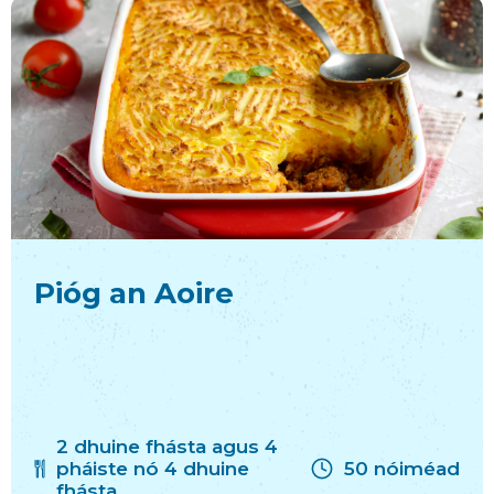
Pióg an Aoire
2 dhuine fhásta agus 4
pháiste nó 4 dhuine
50 nóiméad
fhásta