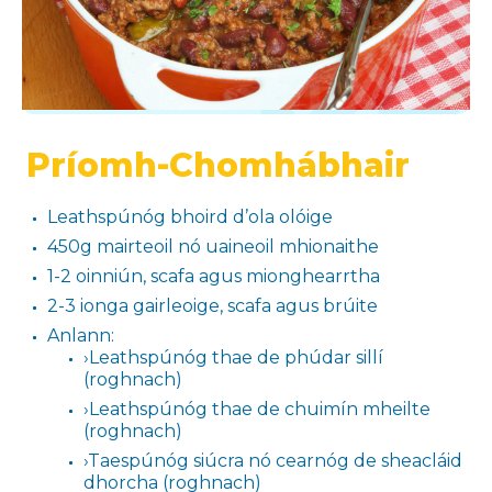
Príomh-Chomhábhair
Leathspúnóg bhoird d’ola olóige
450g mairteoil nó uaineoil mhionaithe
1-2 oinniún, scafa agus mionghearrtha
2-3 ionga gairleoige, scafa agus brúite
Anlann:
›Leathspúnóg thae de phúdar sillí
(roghnach)
›Leathspúnóg thae de chuimín mheilte
(roghnach)
›Taespúnóg siúcra nó cearnóg de sheacláid
dhorcha (roghnach)