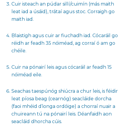
Cuir isteach an púdar sillí/cuimín (más maith
leat iad a úsáid), trátaí agus stoc. Corraigh go
maith iad.
Blaistigh agus cuir ar fiuchadh iad. Cócaráil go
réidh ar feadh 35 nóiméad, ag corraí ó am go
chéile.
Cuir na pónairí leis agus cócaráil ar feadh 15
nóiméad eile.
Seachas taespúnóg shiúcra a chur leis, is féidir
leat píosa beag (cearnóg) seacláide dorcha
(faoi mhéid d’ionga ordóige) a chorraí nuair a
chuireann tú na pónairí leis. Déanfaidh aon
seacláid dhorcha cúis.