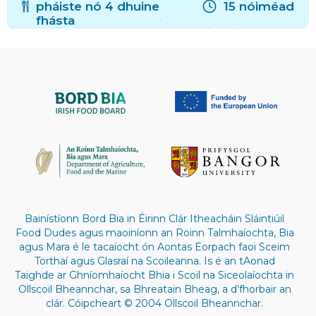
pháiste nó 4 dhuine
15 nóiméad
fhásta
Bainístíonn Bord Bia in Éirinn Clár Itheacháin Sláintiúil
Food Dudes agus maoiníonn an Roinn Talmhaíochta, Bia
agus Mara é le tacaíocht ón Aontas Eorpach faoi Sceim
Torthaí agus Glasraí na Scoileanna. Is é an tAonad
Taighde ar Ghníomhaíocht Bhia i Scoil na Siceolaíochta in
Ollscoil Bheannchar, sa Bhreatain Bheag, a d’fhorbair an
clár. Cóipcheart © 2004 Ollscoil Bheannchar.