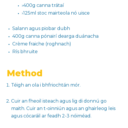
›400g canna trátaí
›125ml stoc mairteola nó uisce
Salann agus piobar dubh
400g canna pónairí dearga duánacha
Crème fraiche (roghnach)
Rís bhruite
Method
Téigh an ola i bhfriochtán mór.
Cuir an fheoil isteach agus lig di donnú go
maith. Cuir an t-oinniún agus an ghairleog leis
agus cócaráil ar feadh 2-3 nóiméad.