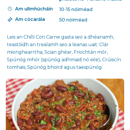
Am ullmhúcháin
10-15 nóiméad
Am cócarála
50 nóiméad
Leis an Chilli Con Carne gasta seo a dhéanamh,
teastóidh an trealamh seo a leanas uait: Clár
mionghearrtha, Scian ghéar, Friochtán mór,
Spúnóg mhór (spúnóg adhmaid nó eile), Crúiscín
tomhais, Spúnóg bhoird agus taespúnóg